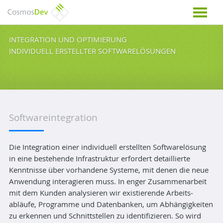
INTEGRATION UND OPTIMIERUNG
INDIVIDUELL ERSTELLTER SOFTWARELÖSUNGEN
Software­integration
Die Integration einer individuell er­stellten Soft­ware­lösung
in eine be­stehen­de Infra­struktur er­fordert de­taillierte
Kennt­nisse über vor­handene Systeme, mit denen die neue
An­wendung inter­agieren muss. In enger Zusammen­arbeit
mit dem Kun­den analy­sieren wir existierende Arbeits­
abläufe, Programme und Daten­banken, um Abhängig­keiten
zu er­kennen und Schnitt­stellen zu iden­ti­fi­zieren. So wird